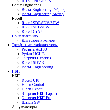
Штиль ИнСтаб RT
Вольт Engineering
Вольт Engineering Гибрид
Вольт Engineering Ампер
Rucelf
Rucelf SDF/SDV/SDW
Rucelf SRF/SRW
Rucelf СтАР
По назначению
Для газовых котлов
Трехфазные стабилизаторы
Ресанта АСН/3
Рубин ЦСН/3
Энергия Hybrid/3
Rucelf SDV-3
Вольт Engineeering
ИБП
ИБП
Rucelf UPI
Hiden Control
Hiden Expert
Энергия ИБП Гарант
Энергия ИБП Pro
Штиль SW
Аккумуляторы