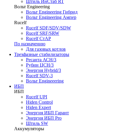
Штиль ИнСтаб RT
Вольт Engineering
Вольт Engineering Гибрид
Вольт Engineering Ампер
Rucelf
Rucelf SDF/SDV/SDW
Rucelf SRF/SRW
Rucelf СтАР
По назначению
Для газовых котлов
Трехфазные стабилизаторы
Ресанта АСН/3
Рубин ЦСН/3
Энергия Hybrid/3
Rucelf SDV-3
Вольт Engineeering
ИБП
ИБП
Rucelf UPI
Hiden Control
Hiden Expert
Энергия ИБП Гарант
Энергия ИБП Pro
Штиль SW
Аккумуляторы