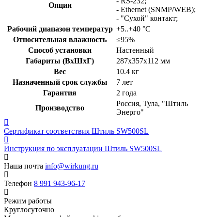
- RS-232;
Опции
- Ethernet (SNMP/WEB);
- "Cухой" контакт;
Рабочий диапазон температур
+5..+40 °C
Относительная влажность
≤95%
Способ установки
Настенный
Габариты (ВxШxГ)
287x357x112 мм
Вес
10.4 кг
Назначенный срок службы
7 лет
Гарантия
2 года
Россия, Тула, "Штиль
Производство
Энерго"
Сертификат соответствия
Штиль SW500SL
Инструкция по эксплуатации
Штиль SW500SL
Наша почта
info@wirkung.ru
Телефон
8 991 943-96-17
Режим работы
Круглосуточно