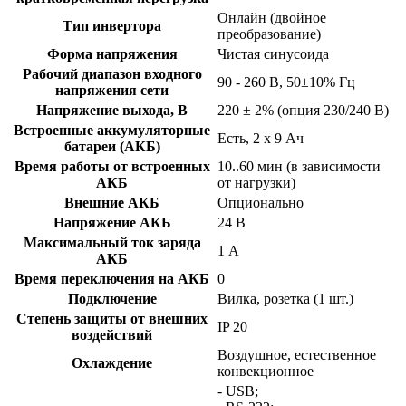
Онлайн (двойное
Тип инвертора
преобразование)
Форма напряжения
Чистая синусоида
Рабочий диапазон входного
90 - 260 В, 50±10% Гц
напряжения сети
Напряжение выхода, В
220 ± 2% (опция 230/240 В)
Встроенные аккумуляторные
Есть, 2 x 9 Ач
батареи (АКБ)
Время работы от встроенных
10..60 мин (в зависимости
АКБ
от нагрузки)
Внешние АКБ
Опционально
Напряжение АКБ
24 В
Максимальный ток заряда
1 А
АКБ
Время переключения на АКБ
0
Подключение
Вилка, розетка (1 шт.)
Степень защиты от внешних
IP 20
воздействий
Воздушное, естественное
Охлаждение
конвекционное
- USB;