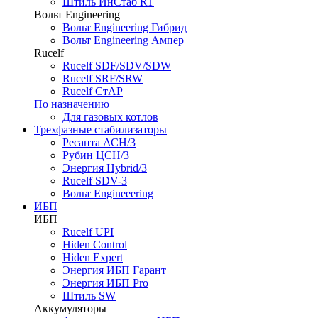
Штиль ИнСтаб RT
Вольт Engineering
Вольт Engineering Гибрид
Вольт Engineering Ампер
Rucelf
Rucelf SDF/SDV/SDW
Rucelf SRF/SRW
Rucelf СтАР
По назначению
Для газовых котлов
Трехфазные стабилизаторы
Ресанта АСН/3
Рубин ЦСН/3
Энергия Hybrid/3
Rucelf SDV-3
Вольт Engineeering
ИБП
ИБП
Rucelf UPI
Hiden Control
Hiden Expert
Энергия ИБП Гарант
Энергия ИБП Pro
Штиль SW
Аккумуляторы