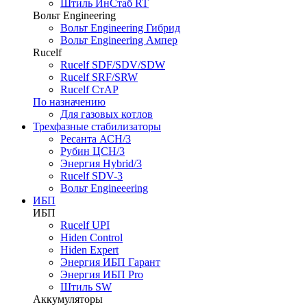
Штиль ИнСтаб RT
Вольт Engineering
Вольт Engineering Гибрид
Вольт Engineering Ампер
Rucelf
Rucelf SDF/SDV/SDW
Rucelf SRF/SRW
Rucelf СтАР
По назначению
Для газовых котлов
Трехфазные стабилизаторы
Ресанта АСН/3
Рубин ЦСН/3
Энергия Hybrid/3
Rucelf SDV-3
Вольт Engineeering
ИБП
ИБП
Rucelf UPI
Hiden Control
Hiden Expert
Энергия ИБП Гарант
Энергия ИБП Pro
Штиль SW
Аккумуляторы