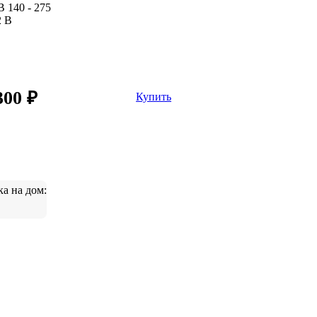
В
140 - 275
2 В
300 ₽
Купить
ка на дом: