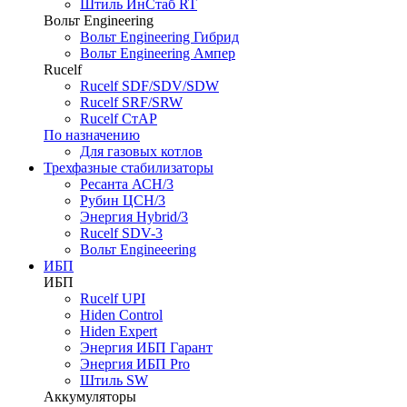
Штиль ИнСтаб RT
Вольт Engineering
Вольт Engineering Гибрид
Вольт Engineering Ампер
Rucelf
Rucelf SDF/SDV/SDW
Rucelf SRF/SRW
Rucelf СтАР
По назначению
Для газовых котлов
Трехфазные стабилизаторы
Ресанта АСН/3
Рубин ЦСН/3
Энергия Hybrid/3
Rucelf SDV-3
Вольт Engineeering
ИБП
ИБП
Rucelf UPI
Hiden Control
Hiden Expert
Энергия ИБП Гарант
Энергия ИБП Pro
Штиль SW
Аккумуляторы